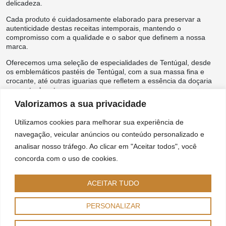
delicadeza.
Cada produto é cuidadosamente elaborado para preservar a
autenticidade destas receitas intemporais, mantendo o
compromisso com a qualidade e o sabor que definem a nossa
marca.
Oferecemos uma seleção de especialidades de Tentúgal, desde
os emblemáticos pastéis de Tentúgal, com a sua massa fina e
crocante, até outras iguarias que refletem a essência da doçaria
conventual portuguesa.
Valorizamos a sua privacidade
Disponíveis congelados ou frescos, os nossos produtos garantem
uma experiência única, ideal para complementar a oferta do seu
Utilizamos cookies para melhorar sua experiência de
negócio e surpreender os seus clientes.
navegação, veicular anúncios ou conteúdo personalizado e
analisar nosso tráfego. Ao clicar em "Aceitar todos", você
concorda com o uso de cookies.
ACEITAR TUDO
PERSONALIZAR
Saiba mais