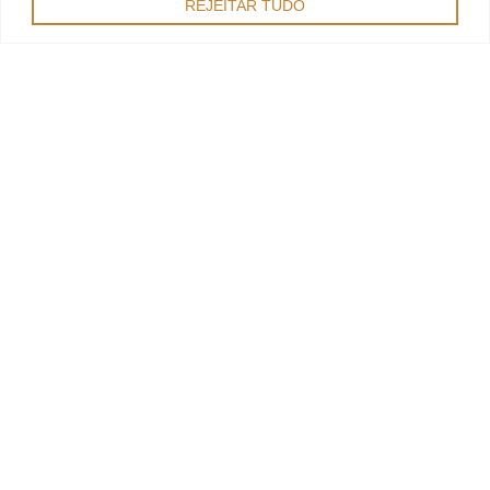
REJEITAR TUDO
OPEN
CHATY
Pastel de Tentúgal IGP
Pastel de Tentúgal Crú IGP
Queijada de Tentúgal
Barriga de Freira