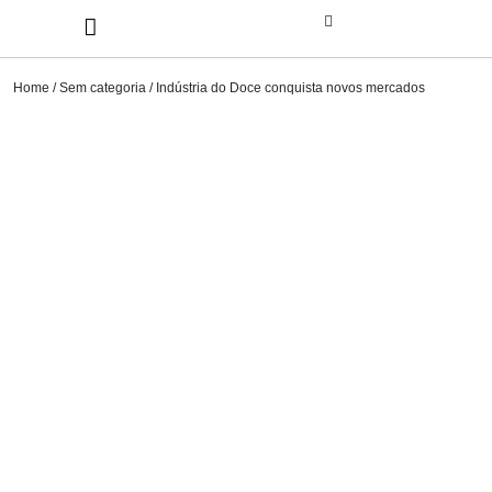
Home
/
Sem categoria
/ Indústria do Doce conquista novos mercados
Indústria do Doce conquista novos
mercados