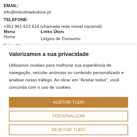
EMAIL:
info@industriadodoce.pt
TELEFONE:
+351 961 623 614 (chamada rede móvel nacional)
Menu
Links Úteis
Home
Litígios de Consumo
Sobre Nós
Livro Reclamações
Valorizamos a sua privacidade
Produtos
Política e Privacidade
Contactos
Utilizamos cookies para melhorar sua experiência de
Linktree
Noticias
navegação, veicular anúncios ou conteúdo personalizado e
Junte-se à nossa rede de parceiros
analisar nosso tráfego. Ao clicar em "Aceitar todos", você
concorda com o uso de cookies.
ACEITAR TUDO
PERSONALIZAR
REJEITAR TUDO
Copyright © 2025 |
I AM Social ❤️
– Todos os direitos reservados.